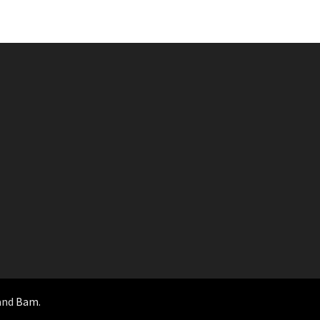
and
Bam
.